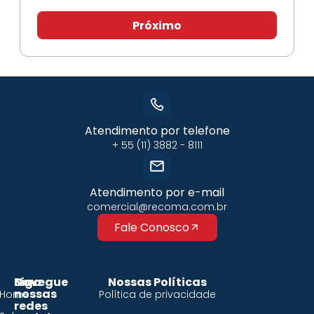
Próximo
Atendimento por telefone
+ 55 (11) 3882 - 8111
Atendimento por e-mail
comercial@recoma.com.br
Fale Conosco
Siga
Navegue
Nossas Políticas
nossas
Home
Política de privacidade
redes