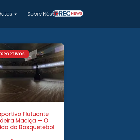
dutos
Sobre Nós
 ESPORTIVOS
sportivo Flutuante
deira Maciça — O
rido do Basquetebol