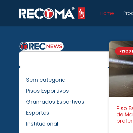
Home
Pro
PISOS
Sem categoria
Pisos Esportivos
Gramados Esportivos
Piso E
Esportes
de Ma
prefe
Institucional