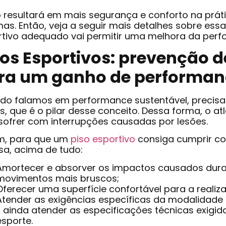
o resultará em mais segurança e conforto na prát
as. Então, veja a seguir mais detalhes sobre ess
rtivo adequado vai permitir uma melhora da perf
sos Esportivos: prevenção d
ra um ganho de performan
do falamos em performance sustentável, precis
s, que é o pilar desse conceito. Dessa forma, o at
sofrer com interrupções causadas por lesões.
m, para que um
piso esportivo
consiga cumprir com
sa, acima de tudo:
Amortecer e absorver os impactos causados duran
movimentos mais bruscos;
Oferecer uma superfície confortável para a realiz
Atender as exigências específicas da modalidade 
E ainda atender as especificações técnicas exigid
esporte.