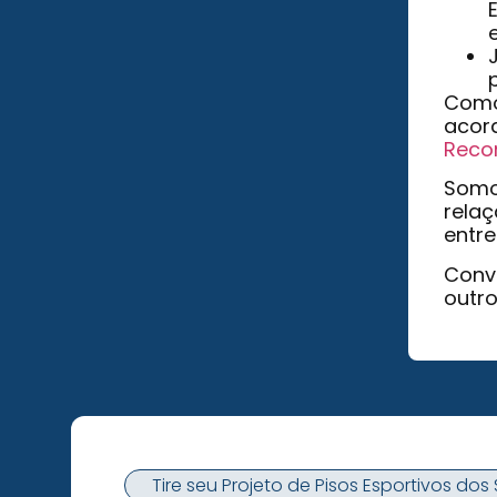
Como 
acor
Rec
Somos
relaç
entr
Conve
outro
Tire seu Projeto de Pisos Esportivos do