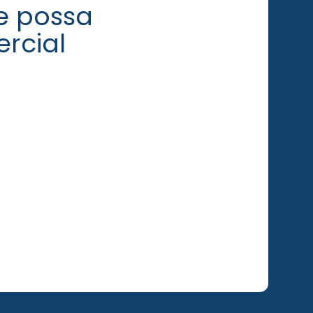
e possa
rcial