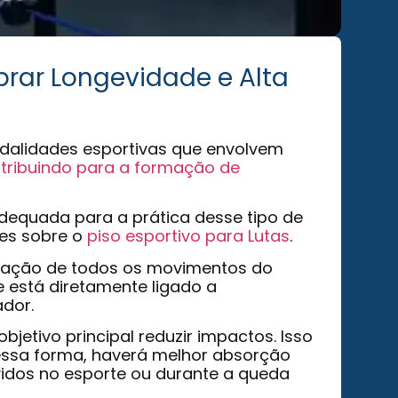
brar Longevidade e Alta
modalidades esportivas que envolvem
tribuindo para a formação de
adequada para a prática desse tipo de
des sobre o
piso esportivo para Lutas
.
lização de todos os movimentos do
e está diretamente ligado a
ador.
jetivo principal reduzir impactos. Isso
Dessa forma, haverá melhor absorção
vidos no esporte ou durante a queda