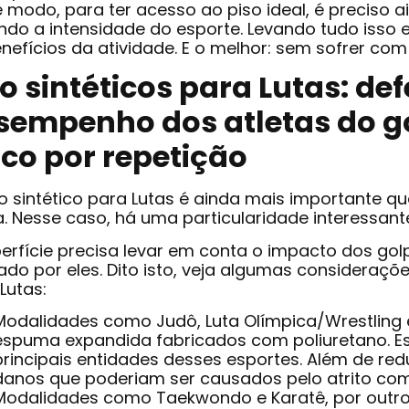
 modo, para ter acesso ao piso ideal, é preciso a
indo a intensidade do esporte. Levando tudo isso 
nefícios da atividade. E o melhor: sem sofrer co
so sintéticos para Lutas: d
sempenho dos atletas do go
ico por repetição
so sintético para Lutas é ainda mais important
a. Nesse caso, há uma particularidade interessant
erfície precisa levar em conta o impacto dos golp
do por eles. Dito isto, veja algumas considerações
Lutas:
Modalidades como Judô, Luta Olímpica/Wrestling 
espuma expandida fabricados com poliuretano. Ess
principais entidades desses esportes. Além de redu
danos que poderiam ser causados pelo atrito com
Modalidades como Taekwondo e Karatê, por outr