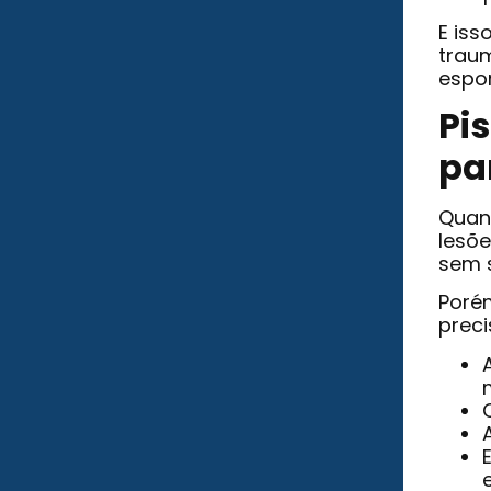
E iss
traum
espo
Pi
pa
Quan
lesõe
sem 
Poré
preci