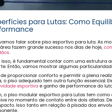
erfícies para Lutas: Como Equili
rformance
vamos falar sobre piso esportivo para luta. As 
 área fazem grande sucesso nos dias de hoje,
con
dãos
.
r isso, é fundamental contar com uma estrutura 
te. Então, vamos mostrar algumas particularida
de proporcionar conforto e permitir a plena rea
a, o piso adequado tem outra função essencial. El
vidade esportiva
e ganho de performance do lut
, o piso modular esportivo para Lutas tem como ob
sive no momento de contato entre dois atletas. 
pacto. Isso tanto em relação à pisada dos envol
ponente.