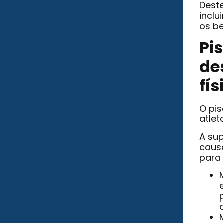
Deste
inclu
os be
Pi
de
fís
O pi
atlet
A sup
causa
para 