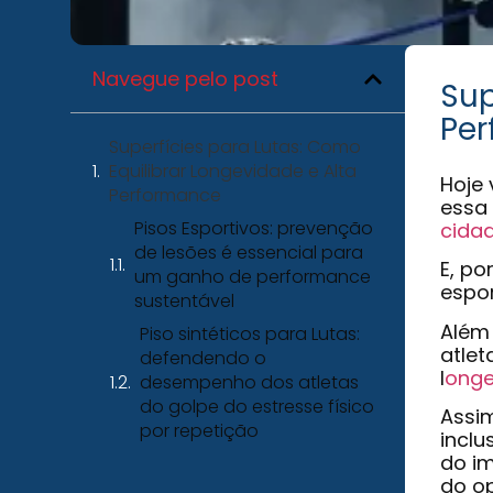
Navegue pelo post
Sup
Pe
Superfícies para Lutas: Como
Equilibrar Longevidade e Alta
Hoje 
Performance
essa
Pisos Esportivos: prevenção
cida
de lesões é essencial para
E, po
um ganho de performance
espor
sustentável
Além 
Piso sintéticos para Lutas:
atlet
defendendo o
l
onge
desempenho dos atletas
do golpe do estresse físico
Assim
por repetição
inclu
do im
do o